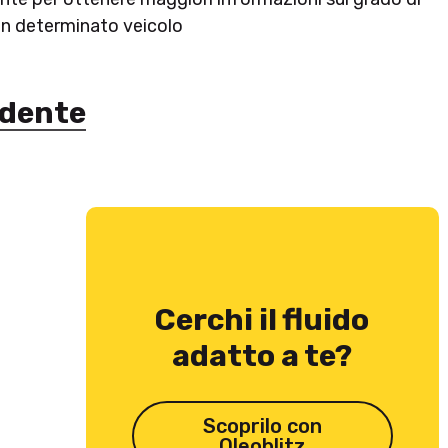
 un determinato veicolo
edente
Cerchi il fluido
adatto a te?
Scoprilo con
Oleoblitz