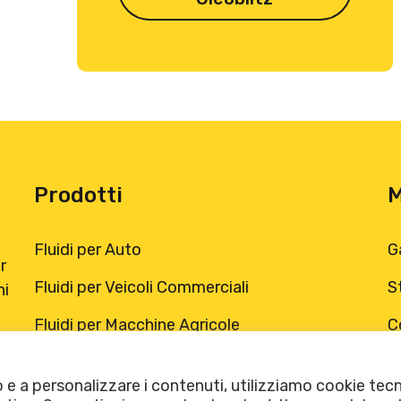
Prodotti
Fluidi per Auto
G
r
Fluidi per Veicoli Commerciali
S
ni
Fluidi per Macchine Agricole
C
Trova il distributore Oleoblitz
M
o e a personalizzare i contenuti, utilizziamo cookie tecn