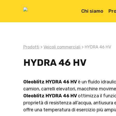
Skip
to
Chi siamo
Pro
main
content
Prodotti
>
Veicoli commerciali
> HYDRA 46 HV
HYDRA 46 HV
Oleoblitz HYDRA 46 HV
è un fluido idrauli
camion, carrelli elevatori, macchine movime
Oleoblitz HYDRA 46 HV
ottimizza il funzi
proprietà di resistenza all’acqua, antiusura e
Premi invio per cercare o ESC per chiudere l
offre una temperatura di esercizio più ampia 