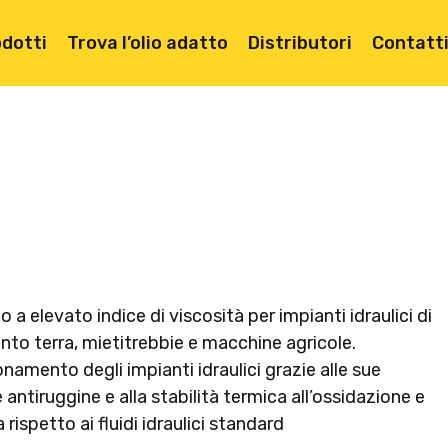
dotti
Trova l’olio adatto
Distributori
Contatt
co a elevato indice di viscosità per impianti idraulici di
nto terra, mietitrebbie e macchine agricole.
onamento degli impianti idraulici grazie alle sue
 antiruggine e alla stabilità termica all’ossidazione e
a ricerca
rispetto ai fluidi idraulici standard