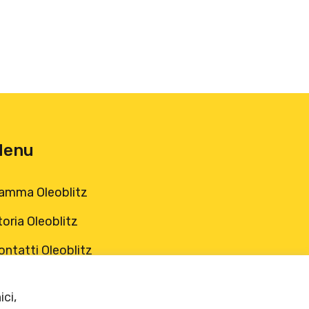
Menu
amma Oleoblitz
toria Oleoblitz
ontatti Oleoblitz
edia & press
ici,